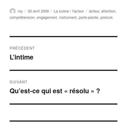
Auteur
Publié
Catégories
Étiquettes
mp
30 avril 2009
La scène / l'acteur
acteur
,
attention
,
le
compréhension
,
engagement
,
instrument
,
porte-parole
,
posture
Navigation
PRÉCÉDENT
de
L’intime
Publication
précédente :
l’article
SUIVANT
Qu’est-ce qui est « résolu » ?
Publication
suivante :