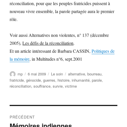
réconciliation, pour que les peuples fratricides puissent à
nouveau vivre ensemble, la parole partagée aura le premier
rôle.
Voir aussi Alternatives non violentes, n° 137 (décembre
2005),
Les défis de la réconciliation
.
Et un article intéressant de Barbara CASSIN,
Politiques de
la mémoire
, in Multitudes n°6, sept.2001
Auteur
Publié
Catégories
Étiquettes
mp
6 mai 2009
Le soin
alternative
,
bourreau
,
le
fratricide
,
génocide
,
guerres
,
histoire
,
inhumanité
,
parole
,
réconciliation
,
souffrance
,
survie
,
victime
Navigation
PRÉCÉDENT
de
Mémoires indiennes
Publication