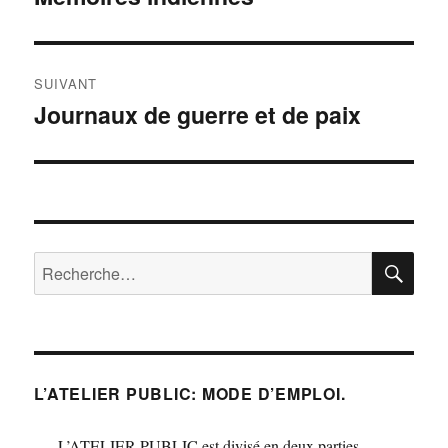
précédente :
l’article
SUIVANT
Journaux de guerre et de paix
Publication
suivante :
RE
Recherche
pour :
L’ATELIER PUBLIC: MODE D’EMPLOI.
L’ATELIER PUBLIC est divisé en deux parties.