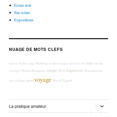
Ecran noir
Sur scène
Expositions
NUAGE DE MOTS CLEFS
zen
œuvre
Yalta
yang
Warburg
world science festival
œil
voyant
volonté
Zagajewski
voyager
Walter Benjamin
Wolf
Waasmunster
voyage
yeux
yin
volume
Woolf
Zagreb
ouvrir
La pratique amateur
le
sous-