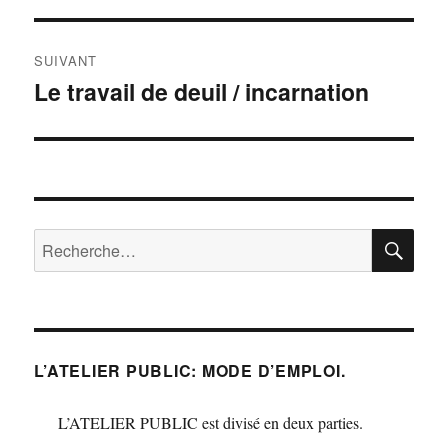
l’article
SUIVANT
Le travail de deuil / incarnation
Publication
suivante :
RE
Recherche
pour :
L’ATELIER PUBLIC: MODE D’EMPLOI.
L’ATELIER PUBLIC est divisé en deux parties.