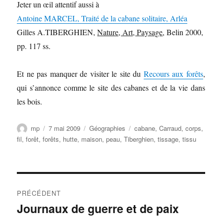
Jeter un œil attentif aussi à
Antoine MARCEL, Traité de la cabane solitaire, Arléa
Gilles A.TIBERGHIEN,
Nature, Art, Paysage
, Belin 2000,
pp. 117 ss.
Et ne pas manquer de visiter le site du
Recours aux forêts
,
qui s’annonce comme le site des cabanes et de la vie dans
les bois.
Auteur
Publié
Catégories
Étiquettes
mp
7 mai 2009
Géographies
cabane
,
Carraud
,
corps
,
le
fil
,
forêt
,
forêts
,
hutte
,
maison
,
peau
,
Tiberghien
,
tissage
,
tissu
Navigation
PRÉCÉDENT
de
Journaux de guerre et de paix
Publication
précédente :