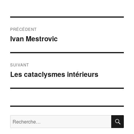
Navigation
PRÉCÉDENT
de
Ivan Mestrovic
Publication
précédente :
l’article
SUIVANT
Les cataclysmes intérieurs
Publication
suivante :
RE
Recherche
pour :