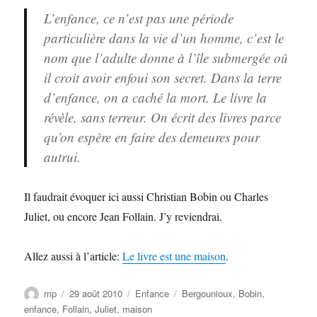
L’enfance, ce n’est pas une période
particulière dans la vie d’un homme, c’est le
nom que l’adulte donne à l’île submergée où
il croit avoir enfoui son secret. Dans la terre
d’enfance, on a caché la mort. Le livre la
révèle, sans terreur. On écrit des livres parce
qu’on espère en faire des demeures pour
autrui.
Il faudrait évoquer ici aussi Christian Bobin ou Charles
Juliet, ou encore Jean Follain. J’y reviendrai.
Allez aussi à l’article:
Le livre est une maison
.
Auteur
Publié
Catégories
Étiquettes
mp
29 août 2010
Enfance
Bergounioux
,
Bobin
,
le
enfance
,
Follain
,
Juliet
,
maison