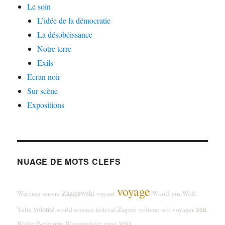
Le soin
L’idée de la démocratie
La désobéissance
Notre terre
Exils
Ecran noir
Sur scène
Expositions
NUAGE DE MOTS CLEFS
voyage
Zagajewski
Warburg
œuvre
voyant
Woolf
yin
Wolf
zen
volonté
Yalta
world science festival
Zagreb
volume
œil
voyager
yeux
Walter Benjamin
Waasmunster
yang